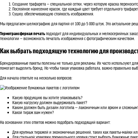
Создание трафарета — специальной сетки, через которую краска переноситс
Послойное нанесение красок, где каждый цвет требует отдельного трафарет
Сушку, обеспечивающую стойкость изображения.
Мы предлагаем шелкографию для партий от 100 до 5 000 штук. Это актуальное р
Термотрансферная печать
подходит для индивидуальных и мелкосерийных заказов
технологии — возможность печатать изображения с фотографическим качеством.
Как выбрать подходящую технологию для производст
Брендированные пакеты полезны не только для рекламы. Их часто используют для
помогает выделить бренд. Но чтобы такая упаковка работала, важно правильно выб
Для начала ответьте на несколько вопросов:
Какую продукцию вы хотите упаковывать?
Какую нагрузку должен выдерживать пакет?
Каким должен быть дизайн логотипа — лаконичным или ярким и сложным
Какой тираж вам нужен?
На основании этих ответов можно подобрать подходящий вариант:
Для крупных тиражей и экономичных решений, таких как пакеты-майки ил
Для стильной упаковки премиального уровня стоит выбрать бумажные пак