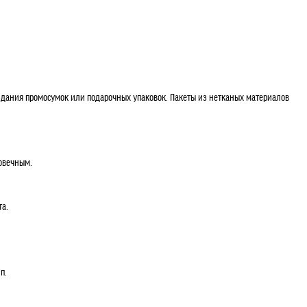
оздания промосумок или подарочных упаковок. Пакеты из нетканых материалов
говечным.
та.
п.