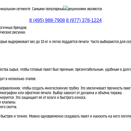
емиальном сегменте. Самыми популярными решениями являются:
8 (495) 988-7908
8 (977) 378-1224
огичных брендов;
ические рисунки.
орый выдерживает вес до 10 кг и легко поддаётся печати. Часто выбираются для с
ойства сырья, чтобы готовый пакет был прочным, презентабельным, удобным и дол
ит в несколько этапов:
правлениях, чтобы создать многослойную трубку. Это увеличивает прочность паке
кографии или офсетной печати. Выбор зависит от дизайна и объёма тиража.
ируется. Это защищает её от влаги и быстрого износа.
и клапаны.
его скотча.
ыстрее и точнее. Можно одновременно создавать пакет и наносить на него логоти