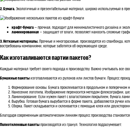
2. Бумага.
Экологичный и презентабельный материал, широко используемый в пр
крафт-бумага
— прочная, подходит для минималистичного дизайна и экол
ламинированная
— защищает от влаги, позволяет наносить сложные граф
3. Нетканые материалы.
Прочные и многоразовые, производятся из спанбонда, кот
востребованы компаниями, которые заботятся об окружающей среде.
Как изготавливаются партии пакетов?
Каждый материал требует своего подхода к производству. Важно учитывать все св
Бумажные пакеты
изготавливаются из рулонов или листов бумаги. Процесс проход
Формирование основы. Бумага проклеивается в продольном и поперечном на
Нанесение логотипа. Изображение переносится методом флексографии, шел
Ламинирование. Если нужен пакет с влагостойким покрытием, бумага ламин
Вырубка. Готовая бумага вырубается в форме пакета, добавляются ручки ил
Сборка. Пакет складывается и склеивается с помощью клея или двухсторонн
Благодаря современным автоматическим линиям процесс производства становится б
Полиэтиленовые пакеты
производятся из гранул. Технология подразумевает: