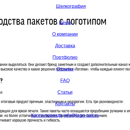
Шелкография
дства пакетов с логотипом
Цены
О компании
Доставка
Портфолио
омпании выделяться. Они делают бренд заметным и создают дополнительный канал 
высокое качество и какие решения предлагает «Логопак», чтобы каждый клиент пол
Отзывы
?
FAQ
и:
Статьи
 итоговый продукт прочным, эластичным и недорогим. Есть три разновидности:
Контакты
одящий для яркой печати. Такие пакеты часто оснащаются прорубными ручками и 
, но более устойчивый к нагрузкам. Применяется для пакетов-маек;
Карта проезда
info@logo-pak.ru
ечивает хорошую прочность и гибкость.
с 9:00 до 18:00 без перерыва