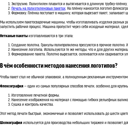
Экструзию. Полиэтилен плавится и вытягивается в длинную трубку-плёнку,
Печать на полиэтиленовых пакетах
. На плёнку наносится логотип флексог
Формовку. Плёнка поступает в машину, которая вырезает пакет, запаивает 
Мы используем пакетосварочные машины, чтобы изготавливать изделия разных раз
запустить рабочий процесс. Машина пропустит через себя исходный материал, сде
Нетканые пакеты
изготавливаются в три этапа:
Создание полотна. Гранулы полипропилена прессуются в прочное полотно. И
Нанесение логотипа. Используются те же методы, что и для других матери
Формирование пакета. Полотно вырезается, склеивается или сваривается ул
В чём особенности методов нанесения логотипов?
Чтобы пакет стал не обычной упаковкой, а полноценным рекламным инструментом, 
Флексография
— один из самых популярных способов печати, особенно для крупны
Изготовление печатной формы.
Нанесение изображения на материал с помощью гибких рельефных валико
Сушка и контроль качества.
Этот метод печати быстрый, экономичный и позволяет использовать до шести цвет
Шелкография
используется для производства небольших тиражей и позволяет доб