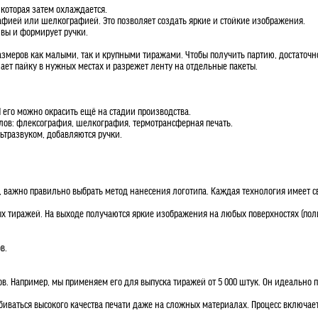
 которая затем охлаждается.
рафией или шелкографией. Это позволяет создать яркие и стойкие изображения.
швы и формирует ручки.
меров как малыми, так и крупными тиражами. Чтобы получить партию, достаточно 
лает пайку в нужных местах и разрежет ленту на отдельные пакеты.
 его можно окрасить ещё на стадии производства.
алов: флексография, шелкография, термотрансферная печать.
ьтразвуком, добавляются ручки.
важно правильно выбрать метод нанесения логотипа. Каждая технология имеет сво
х тиражей. На выходе получаются яркие изображения на любых поверхностях (поли
в.
ов. Например, мы применяем его для выпуска тиражей от 5 000 штук. Он идеально 
иваться высокого качества печати даже на сложных материалах. Процесс включает