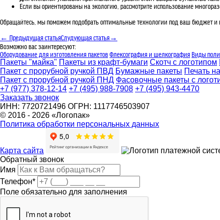
Если вы ориентированы на экологию, рассмотрите использование многораз
Обращайтесь, мы поможем подобрать оптимальные технологии под ваш бюджет и пот
← Предыдущая статья
Слудующая статья→
Возможно вас заинтересуют:
Оборудование для изготовления пакетов
Флексография и шелкография
Виды поли
Пакеты "майка"
Пакеты из крафт-бумаги
Скотч с логотипом
Пакет с прорубной ручкой ПВД
Бумажные пакеты
Печать на
Пакет с прорубной ручкой ПНД
Фасовочные пакеты с логот
+7 (977) 378-12-14
+7 (495) 988-7908
+7 (495) 943-4470
Заказать звонок
ИНН: 7720721496 ОГРН: 1117746503907
© 2016 - 2026 «Логопак»
Политика обработки персональных данных
Карта сайта
Обратный звонок
Имя
Телефон
*
Поле обязательно для заполнения