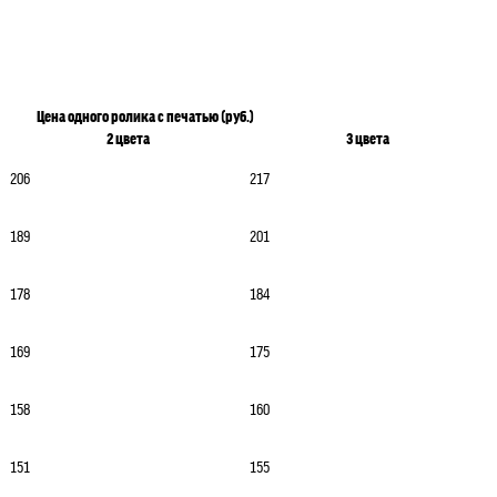
Цена одного ролика с печатью (руб.)
2 цвета
3 цвета
206
217
189
201
178
184
169
175
158
160
151
155