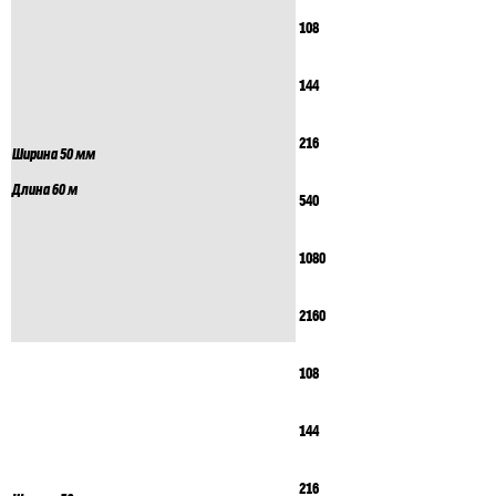
108
144
216
Ширина 50 мм
Длина 60 м
540
1080
2160
108
144
216