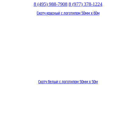
8 (495) 988-7908
8 (977) 378-1224
Скотч красный с логотипом 50мм x 60м
Скотч белый с логотипом 50мм x 50м