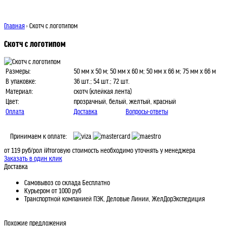
Главная
› Скотч с логотипом
Скотч с логотипом
Размеры:
50 мм х 50 м; 50 мм х 60 м; 50 мм х 66 м; 75 мм х 66 м
В упаковке:
36 шт.; 54 шт.; 72 шт.
Материал:
скотч (клейкая лента)
Цвет:
прозрачный, белый, желтый, красный
Оплата
Доставка
Вопросы-ответы
Принимаем к оплате:
от 119 руб/рол
i
Итоговую стоимость необходимо уточнять у менеджера
Заказать в один клик
Доставка
Самовывоз со склада
Бесплатно
Курьером
от 1000 руб
Транспортной компанией
ПЭК, Деловые Линии, ЖелДорЭкспедиция
Похожие предложения