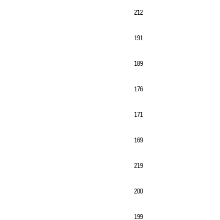
212
191
189
176
171
169
219
200
199