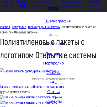
Пакеты
Пакеты
Бумажные
Крафт
Фасовочные
Полиэтиленовые
Скотч
майка
ПВД
пакеты
пакеты
пакеты
пакеты
с
Услуги
логотипом
Шелкография
Главная
›
Портфолио
›
Шелкография на пакетах
› Полиэтиленовые пакеты с
логотипом Открытые системы
Цены
Полиэтиленовые пакеты с
О компании
логотипом Открытые системы
Доставка
Портфолио
Отзывы
Нажмите на изображение для увеличения
FAQ
Заказать похожие пакеты
Получить консультацию
Другие примеры работы
Статьи
Полиэтиленовые пакеты с логотипом Форнакс
Контакты
Полиэтиленовые пакеты с логотипом 05ru