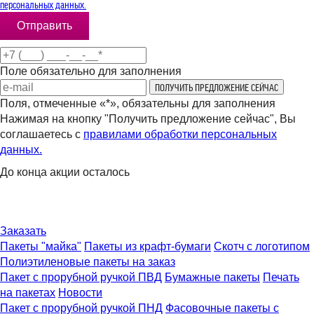
персональных данных.
Поле обязательно для заполнения
Поля, отмеченные «*», обязательны для заполнения
Нажимая на кнопку "Получить предложение сейчас", Вы
соглашаетесь с
правилами обработки персональных
данных.
До конца акции осталось
29
:
23
:
59
:
52
дней
часов
минут
секунд
Заказать
Пакеты "майка"
Пакеты из крафт-бумаги
Скотч с логотипом
Полиэтиленовые пакеты на заказ
Пакет с прорубной ручкой ПВД
Бумажные пакеты
Печать
на пакетах
Новости
Пакет с прорубной ручкой ПНД
Фасовочные пакеты с