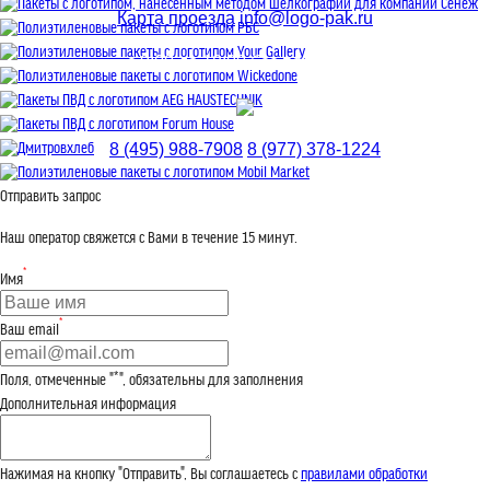
Пакеты с логотипом, нанесенным методом шелкографии для компании Сенеж
Карта проезда
info@logo-pak.ru
Полиэтиленовые пакеты с логотипом РБС
Полиэтиленовые пакеты с логотипом Your Gallery
с 9:00 до 18:00 без перерыва
Полиэтиленовые пакеты с логотипом Wickedone
Пакеты ПВД с логотипом AEG HAUSTECHNIK
Пакеты ПВД с логотипом Forum House
Дмитровхлеб
8 (495) 988-7908
8 (977) 378-1224
Полиэтиленовые пакеты с логотипом Mobil Market
Отправить запрос
Наш оператор свяжется с Вами в течение 15 минут.
*
Имя
*
Ваш email
Поля, отмеченные "*", обязательны для заполнения
Дополнительная информация
Нажимая на кнопку "Отправить", Вы соглашаетесь с
правилами обработки