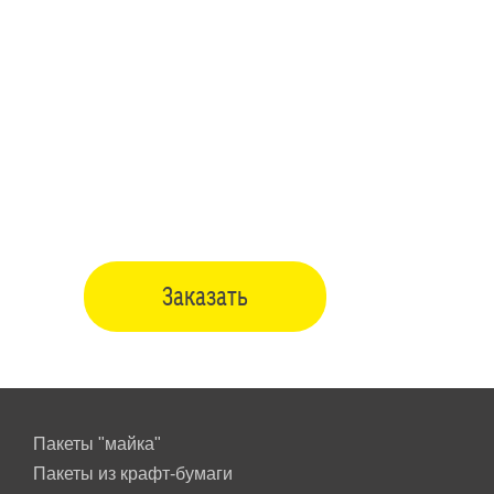
До конца акции осталось
29
:
23
:
59
:
52
дней
часов
минут
секунд
Заказать
Пакеты "майка"
Пакеты из крафт-бумаги