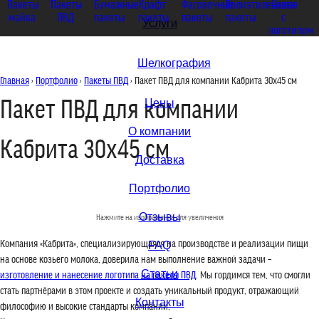
Пакеты
Пакеты
Бумажные
Крафт
Фасовочные
Полиэтиленовые
Скотч
майка
ПВД
пакеты
пакеты
пакеты
пакеты
с
Услуги
логотипом
Шелкография
Главная
›
Портфолио
›
Пакеты ПВД
› Пакет ПВД для компании Кабрита 30x45 см
Пакет ПВД для компании
Цены
О компании
Кабрита 30x45 см
Доставка
Портфолио
Отзывы
Нажмите на изображение для увеличения
Компания «Кабрита», специализирующаяся на производстве и реализации пищи
FAQ
на основе козьего молока, доверила нам выполнение важной задачи –
Статьи
изготовление и нанесение логотипа на пакеты ПВД
. Мы гордимся тем, что смогли
стать партнёрами в этом проекте и создать уникальный продукт, отражающий
Контакты
философию и высокие стандарты компании.