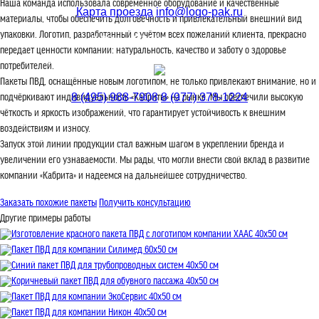
Наша команда использовала современное оборудование и качественные
Карта проезда
info@logo-pak.ru
материалы, чтобы обеспечить долговечность и привлекательный внешний вид
упаковки. Логотип, разработанный с учётом всех пожеланий клиента, прекрасно
с 9:00 до 18:00 без перерыва
передает ценности компании: натуральность, качество и заботу о здоровье
потребителей.
Пакеты ПВД, оснащённые новым логотипом, не только привлекают внимание, но и
подчёркивают индивидуальность «Кабриты» на рынке. Мы обеспечили высокую
8 (495) 988-7908
8 (977) 378-1224
чёткость и яркость изображений, что гарантирует устойчивость к внешним
воздействиям и износу.
Запуск этой линии продукции стал важным шагом в укреплении бренда и
увеличении его узнаваемости. Мы рады, что могли внести свой вклад в развитие
компании «Кабрита» и надеемся на дальнейшее сотрудничество.
Заказать похожие пакеты
Получить консультацию
Другие примеры работы
Изготовление красного пакета ПВД с логотипом компании ХААС 40х50 см
Пакет ПВД для компании Силимед 60x50 см
Синий пакет ПВД для трубопроводных систем 40x50 см
Коричневый пакет ПВД для обувного пассажа 40x50 см
Пакет ПВД для компании ЭкоСервис 40x50 см
Пакет ПВД для компании Никон 40x50 см