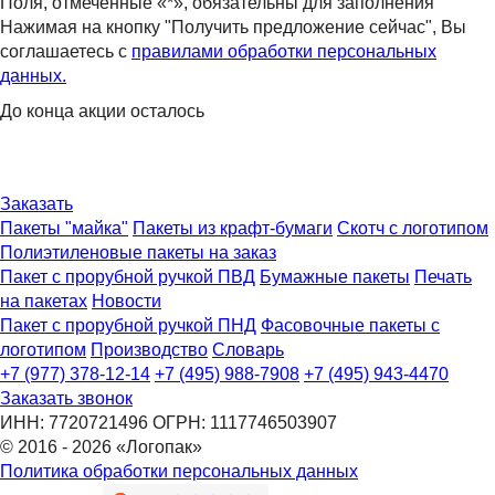
Поля, отмеченные «*», обязательны для заполнения
Нажимая на кнопку "Получить предложение сейчас", Вы
соглашаетесь с
правилами обработки персональных
данных.
До конца акции осталось
29
:
23
:
59
:
53
дней
часов
минут
секунд
Заказать
Пакеты "майка"
Пакеты из крафт-бумаги
Скотч с логотипом
Полиэтиленовые пакеты на заказ
Пакет с прорубной ручкой ПВД
Бумажные пакеты
Печать
на пакетах
Новости
Пакет с прорубной ручкой ПНД
Фасовочные пакеты с
логотипом
Производство
Словарь
+7 (977) 378-12-14
+7 (495) 988-7908
+7 (495) 943-4470
Заказать звонок
ИНН: 7720721496 ОГРН: 1117746503907
© 2016 - 2026 «Логопак»
Политика обработки персональных данных