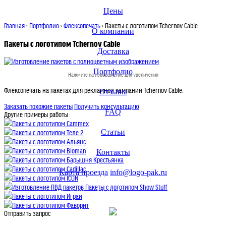
Цены
Главная
›
Портфолио
›
Флексопечать
› Пакеты с логотипом Tchernov Cable
О компании
Пакеты с логотипом Tchernov Cable
Доставка
Портфолио
Нажмите на изображение для увеличения
Флексопечать на пакетах для рекламной кампании Tchernov Cable.
Отзывы
Заказать похожие пакеты
Получить консультацию
FAQ
Другие примеры работы
Пакеты с логотипом Cammex
Статьи
Пакеты с логотипом Теле 2
Пакеты с логотипом Альянс
Пакеты с логотипом Bioman
Контакты
Пакеты с логотипом Барышня Крестьянка
Пакеты с логотипом Cadillac
Карта проезда
info@logo-pak.ru
Пакеты с логотипом ICON
Изготовление ПВД пакетов Пакеты с логотипом Show Stuff
с 9:00 до 18:00 без перерыва
Пакеты с логотипом Играй
Пакеты с логотипом Фаворит
Отправить запрос